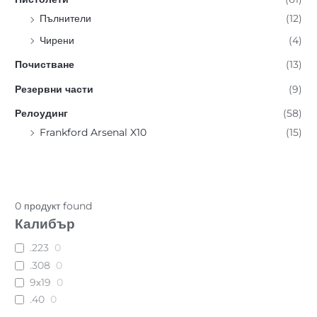
Пълнители
(12)
Чирени
(4)
Почистване
(13)
Резервни части
(9)
Релоудинг
(58)
Frankford Arsenal X10
(15)
0
продукт found
Калибър
.223
0
.308
0
9х19
0
.40
0