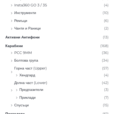
Insta360 GO 3 / 3S
(4)
Инструменти
(10)
Ремъци
(6)
Чанти и Раници
(2)
Активни Aнтифони
(13)
Карабини
(168)
PCC 9MM
(36)
Болтова група
(34)
Горна част (Upper)
(57)
Хендгард
(4)
Долна част (Lower)
(42)
Предпазители
(3)
Приклади
(7)
Спусъци
(15)
Пистолети
(61)