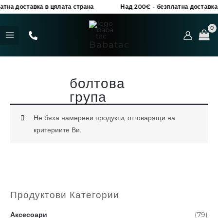
Skip
на доставка в цялата страна
Над 200€ - безплатна доставка в
to
MAIN
content
MENU
Babatac
болтова
група
Не бяха намерени продукти, отговарящи на
критериите Ви.
Продуктови Категории
Аксесоари
(79)