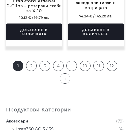
Frankford Arsenal
заседнали гилзи в
P‑Clips – резервни скоби
матрицата
за X‑10
74.24
€
/ 145.20 лв.
10.12
€
/ 19.79 лв.
ДОБАВЯНЕ В
ДОБАВЯНЕ В
КОЛИЧКАТА
КОЛИЧКАТА
1
2
3
4
…
10
11
12
→
Продуктови Категории
Аксесоари
(79)
Insta360 GO 3 / 3S
(4)