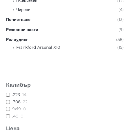
Пълнители
(12)
Чирени
(4)
Почистване
(13)
Резервни части
(9)
Релоудинг
(58)
Frankford Arsenal X10
(15)
Калибър
.223
14
.308
22
9х19
0
.40
0
Цена