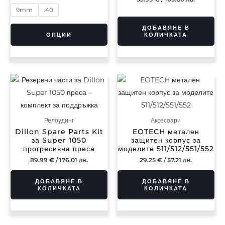
options
9mm
.40
may
ДОБАВЯНЕ В
be
КОЛИЧКАТА
ОПЦИИ
chosen
on
the
product
page
Релоудинг
Аксесоари
Dillon Spare Parts Kit
EOTECH метален
за Super 1050
защитен корпус за
прогресивна преса
моделите 511/512/551/552
89.99
€
/ 176.01 лв.
29.25
€
/ 57.21 лв.
ДОБАВЯНЕ В
ДОБАВЯНЕ В
КОЛИЧКАТА
КОЛИЧКАТА