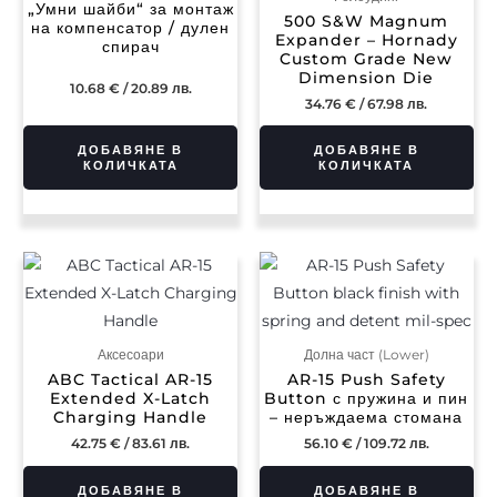
„Умни шайби“ за монтаж
500 S&W Magnum
на компенсатор / дулен
Expander – Hornady
спирач
Custom Grade New
Dimension Die
10.68
€
/ 20.89 лв.
34.76
€
/ 67.98 лв.
ДОБАВЯНЕ В
ДОБАВЯНЕ В
КОЛИЧКАТА
КОЛИЧКАТА
Аксесоари
Долна част (Lower)
ABC Tactical AR-15
AR-15 Push Safety
Extended X-Latch
Button с пружина и пин
Charging Handle
– неръждаема стомана
42.75
€
/ 83.61 лв.
56.10
€
/ 109.72 лв.
ДОБАВЯНЕ В
ДОБАВЯНЕ В