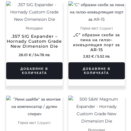
Релоудинг
Горна част (Upper)
„C“ образни скоби за
.357 SIG Expander –
пина на гилзо-
Hornady Custom Grade
изхвърлящия порт за
New Dimension Die
AR-15
28.01
€
/ 54.78 лв.
2.82
€
/ 5.52 лв.
ДОБАВЯНЕ В
ДОБАВЯНЕ В
КОЛИЧКАТА
КОЛИЧКАТА
Горна част (Upper)
Релоудинг