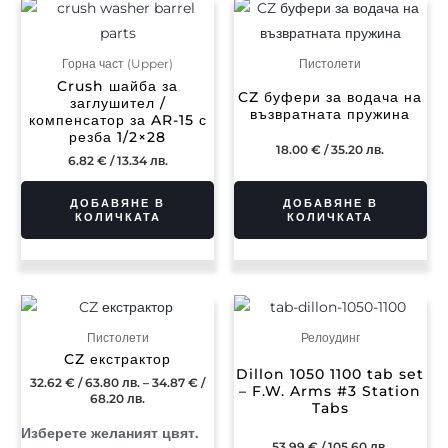
Горна част (Upper)
Пистолети
Crush шайба за
CZ буфери за водача на
заглушител /
възвратната пружина
компенсатор за AR-15 с
резба 1/2×28
18.00
€
/ 35.20 лв.
6.82
€
/ 13.34 лв.
ДОБАВЯНЕ В
ДОБАВЯНЕ В
КОЛИЧКАТА
КОЛИЧКАТА
Price
This
range:
product
32.62 €
Пистолети
Релоудинг
/
has
CZ екстрактор
63.80 лв.
Dillon 1050 1100 tab set
multiple
through
32.62
€
/ 63.80 лв.
–
34.87
€
/
– F.W. Arms #3 Station
34.87 €
68.20 лв.
variants.
Tabs
/
68.20 лв.
The
53.99
€
/ 105.60 лв.