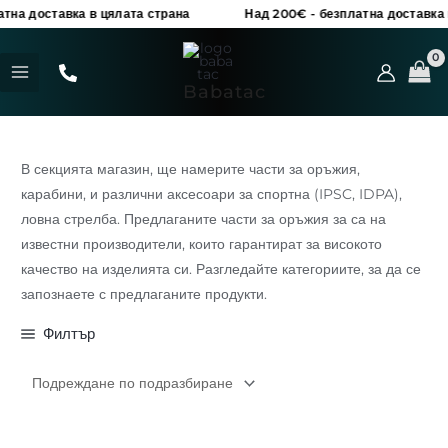
Skip
 доставка в цялата страна
Над 200€ - безплатна доставка в ц
to
MAIN
content
MENU
Babatac
В секцията магазин, ще намерите части за оръжия,
карабини, и различни аксесоари за спортна (IPSC, IDPA),
ловна стрелба. Предлаганите части за оръжия за са на
известни производители, които гарантират за високото
качество на изделията си. Разгледайте категориите, за да се
запознаете с предлаганите продукти.
Филтър