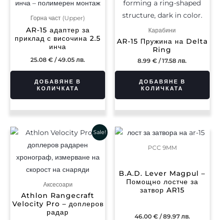
Горна част (Upper)
AR-15 адаптер за
Карабини
приклад с височина 2.5
AR-15 Пружина на Delta
инча
Ring
25.08
€
/ 49.05 лв.
8.99
€
/ 17.58 лв.
ДОБАВЯНЕ В
ДОБАВЯНЕ В
КОЛИЧКАТА
КОЛИЧКАТА
Original
Текущата
Sale!
price
цена
was:
е:
PCC 9MM
517.43 €
451.44 €
/
/
1,012.01 лв..
882.94 лв..
B.A.D. Lever Magpul –
Помощно лостче за
Аксесоари
затвор AR15
Athlon Rangecraft
Velocity Pro – доплеров
радар
46.00
€
/ 89.97 лв.