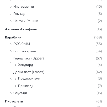
Инструменти
(10)
Ремъци
(6)
Чанти и Раници
(2)
Активни Aнтифони
(13)
Карабини
(168)
PCC 9MM
(36)
Болтова група
(34)
Горна част (Upper)
(57)
Хендгард
(4)
Долна част (Lower)
(42)
Предпазители
(3)
Приклади
(7)
Спусъци
(15)
Пистолети
(61)