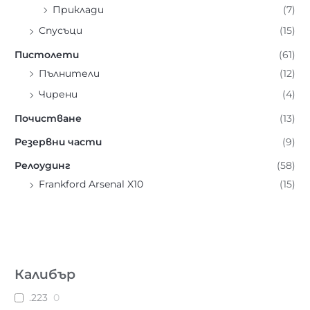
Приклади
(7)
Спусъци
(15)
Пистолети
(61)
Пълнители
(12)
Чирени
(4)
Почистване
(13)
Резервни части
(9)
Релоудинг
(58)
Frankford Arsenal X10
(15)
Калибър
.223
0