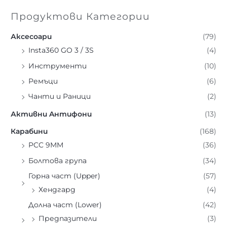
Продуктови Категории
Аксесоари
(79)
Insta360 GO 3 / 3S
(4)
Инструменти
(10)
Ремъци
(6)
Чанти и Раници
(2)
Активни Aнтифони
(13)
Карабини
(168)
PCC 9MM
(36)
Болтова група
(34)
Горна част (Upper)
(57)
Хендгард
(4)
Долна част (Lower)
(42)
Предпазители
(3)