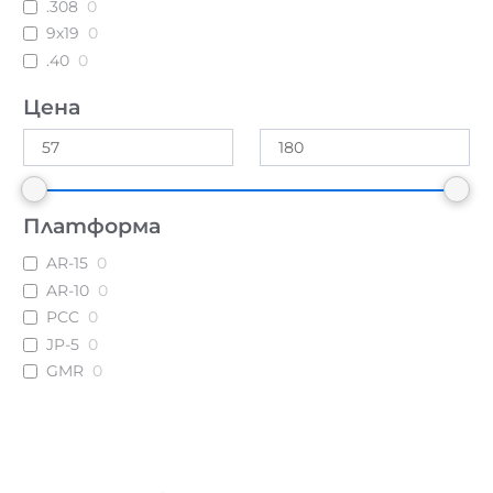
.308
0
9х19
0
.40
0
Цена
Платформа
AR-15
0
AR-10
0
PCC
0
JP-5
0
GMR
0