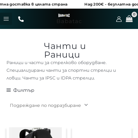
Skip
на доставка в цялата страна
Над 200€ - безплатна дост
to
MAIN
content
Babatac
MENU
Чанти и
Раници
Раници и части за стрелково оборудване.
Специализирани чанти за спортни стрелци и
ловци. Чанти за IPSC и IDPA стрелци.
Филтър