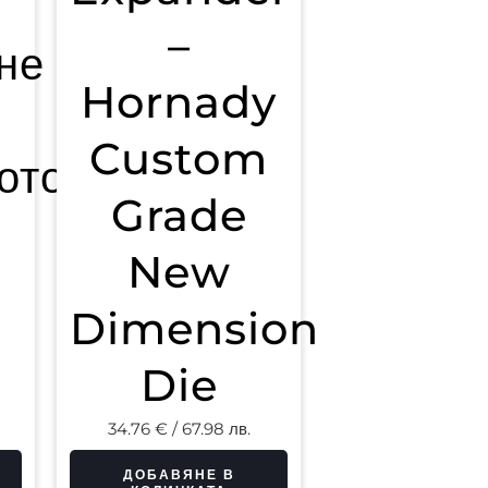
–
не
Hornady
Custom
ото
Grade
New
Dimension
Die
34.76
€
/ 67.98 лв.
ДОБАВЯНЕ В