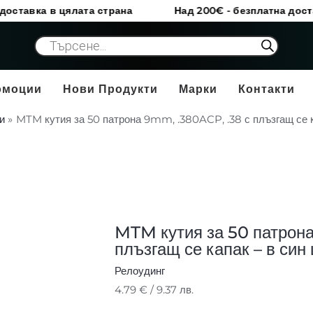
в цялата страна
Над 200€ - безплатна доставка в ця
количество
Products
search
за
MTM
кутия
омоции
Нови Продукти
Марки
Контакти
за
и
MTM кутия за 50 патрона 9mm, .380ACP, .38 с плъзгащ се к
50
патрона
9mm,
.380ACP,
.38
с
MTM кутия за 50 патрон
плъзгащ
плъзгащ се капак – в син
се
Релоудинг
капак
4.79
€
/ 9.37 лв.
–