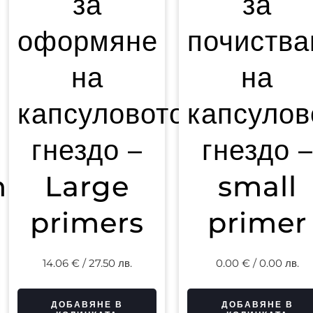
за
за
оформяне
почиства
на
на
капсуловото
капсулов
гнездо –
гнездо –
n
Large
small
primers
primer
14.06
€
/ 27.50 лв.
0.00
€
/ 0.00 лв.
ДОБАВЯНЕ В
ДОБАВЯНЕ В