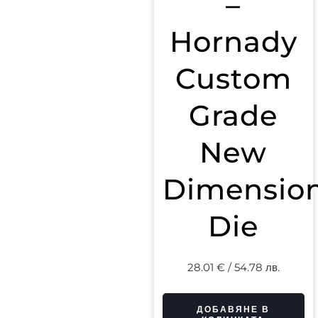
–
Hornady
Custom
Grade
New
Dimensio
Die
28.01
€
/ 54.78 лв.
ДОБАВЯНЕ В