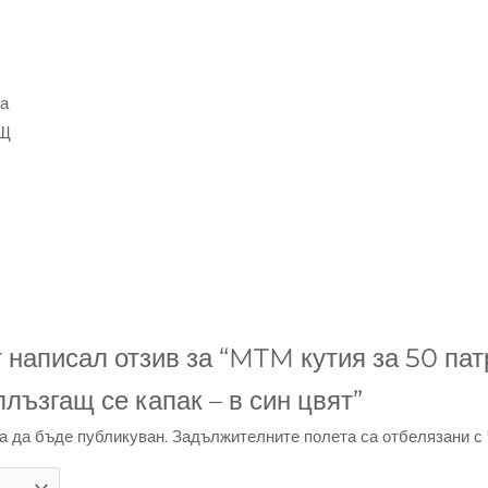
са
АЩ
 написал отзив за “MTM кутия за 50 п
плъзгащ се капак – в син цвят”
а да бъде публикуван.
Задължителните полета са отбелязани с