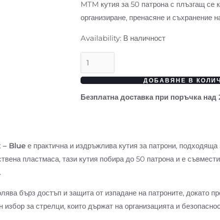
в
MTM кутия за 50 патрона с плъзгащ се к
син
организиране, пренасяне и съхранение н
цвят
Availability:
В наличност
ДОБАВЯНЕ В КОЛИ
Безплатна доставка при поръчка над
 – Blue
е практична и издръжлива кутия за патрони, подходяща 
твена пластмаса, тази кутия побира до 50 патрона и е съвмест
.
лява бърз достъп и защита от изпадане на патроните, докато п
избор за стрелци, които държат на организацията и безопаснос