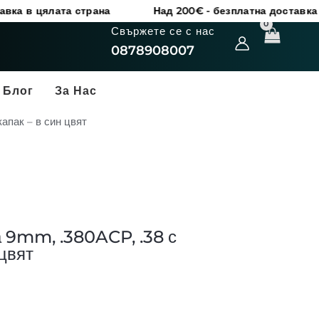
лата страна
Над 200€ - безплатна доставка в цялата 
Свържете се с нас
0878908007
Блог
За Нас
апак – в син цвят
а 9mm, .380ACP, .38 с
 цвят