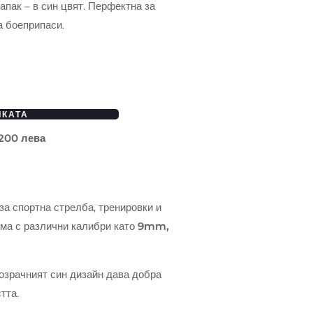
апак – в син цвят. Перфектна за
а боеприпаси.
ЧКАТА
 200 лева
за спортна стрелба, тренировки и
има с различни калибри като
9mm,
розрачният син дизайн дава добра
тта.