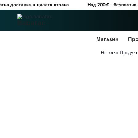
Skip
авка в цялата страна
Над 200€ - безплатна доставка 
to
content
Babatac
Магазин
Пр
Home
Продукт