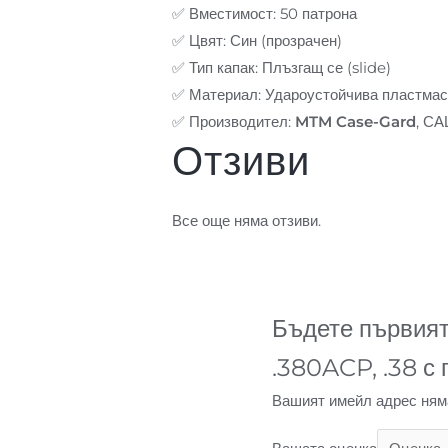
✅ Вместимост: 50 патрона
✅ Цвят: Син (прозрачен)
✅ Тип капак: Плъзгащ се (slide)
✅ Материал: Удароустойчива пластма
✅ Производител:
MTM Case-Gard
, С
Отзиви
Все още няма отзиви.
Бъдете първият
.380ACP, .38 с 
Вашият имейл адрес ням