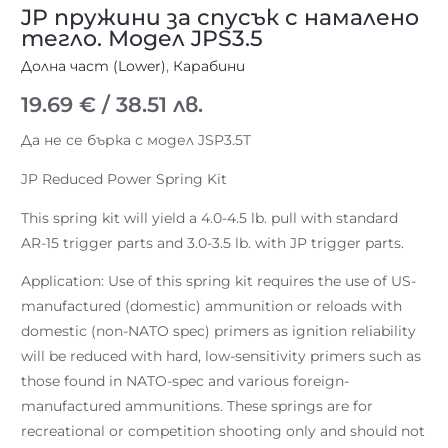
JP пружини за спусък с намалено
тегло. Модел JPS3.5
Долна част (Lower)
,
Карабини
19.69
€
/ 38.51 лв.
Да не се бърка с модел JSP3.5T
JP Reduced Power Spring Kit
This spring kit will yield a 4.0-4.5 lb. pull with standard
AR-15 trigger parts and 3.0-3.5 lb. with JP trigger parts.
Application: Use of this spring kit requires the use of US-
manufactured (domestic) ammunition or reloads with
domestic (non-NATO spec) primers as ignition reliability
will be reduced with hard, low-sensitivity primers such as
those found in NATO-spec and various foreign-
manufactured ammunitions. These springs are for
recreational or competition shooting only and should not