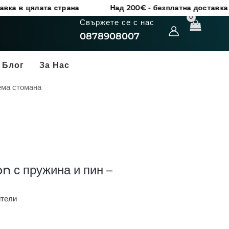
ата страна
Над 200€ - безплатна доставка в цялата с
Свържете се с нас
0878908007
Блог
За Нас
ема стомана
n с пружина и пин –
ители