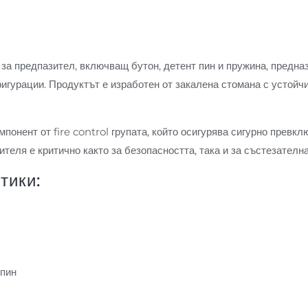
за предпазител, включващ бутон, детент пин и пружина, предна
гурации. Продуктът е изработен от закалена стомана с устойчи
понент от fire control групата, който осигурява сигурно прев
теля е критично както за безопасността, така и за състезател
тики:
 пин