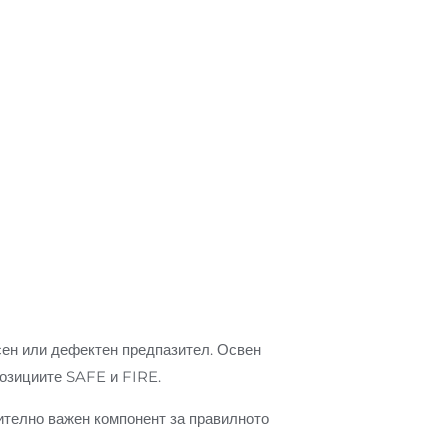
осен или дефектен предпазител. Освен
позициите SAFE и FIRE.
ително важен компонент за правилното