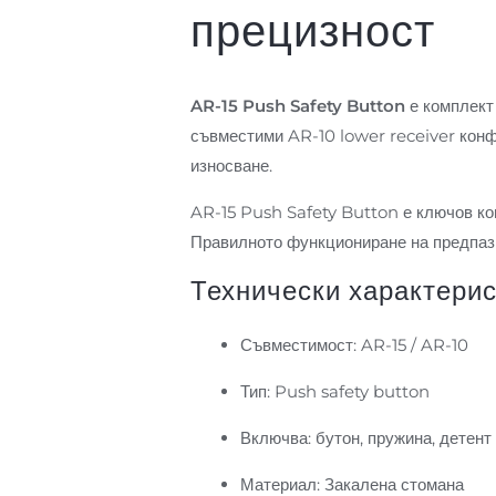
прецизност
AR-15 Push Safety Button
е комплект 
съвместими AR-10 lower receiver конфи
износване.
AR-15 Push Safety Button е ключов ком
Правилното функциониране на предпази
Технически характерис
Съвместимост: AR-15 / AR-10
Тип: Push safety button
Включва: бутон, пружина, детент
Материал: Закалена стомана