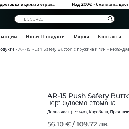
 цялата страна
Над 200€ - безплатна доставка в цял
Products
search
омоции
Нови Продукти
Марки
Контакти
одукти
AR-15 Push Safety Button с пружина и пин – неръжда
AR-15 Push Safety Butto
количество
неръждаема стомана
за
AR-
Долна част (Lower)
,
Карабини
,
Предпаз
15
56.10
€
/ 109.72 лв.
Push