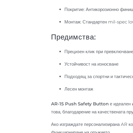
Покритие: Антикорозионно фини
Монтаж: Стандартен mil-spec lo
Предимства:
Прецизен клик при превключван
Устойчивост на износване
Подходящ за спортни и тактичес
Лесен монтаж
AR-15 Push Safety Button
е идеален и
това, благодарение на качествената пр
Ако изграждате персонализирана AR ко
функциониране на оръжието.