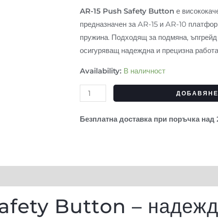
Safety
AR-15 Push Safety Button
е висококаче
Button
предназначен за AR-15 и AR-10 платформ
с
пружина. Подходящ за подмяна, ъпгрейд 
пружина
осигуряващ надеждна и прецизна работа
и
Availability:
В наличност
пин
-
ДОБАВЯНЕ
неръждаема
стомана
Безплатна доставка при поръчка над
afety Button – надежд