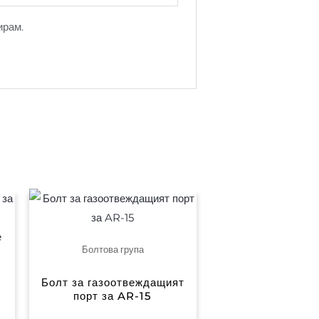
ирам.
Болтова група
Болт за газоотвеждащият
порт за AR-15