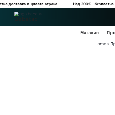
Skip
вка в цялата страна
Над 200€ - безплатна доставка в
to
content
Babatac
Магазин
Пр
Home
Пр