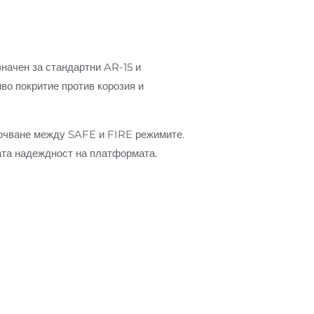
значен за стандартни AR-15 и
во покритие против корозия и
ключване между SAFE и FIRE режимите.
ната надеждност на платформата.