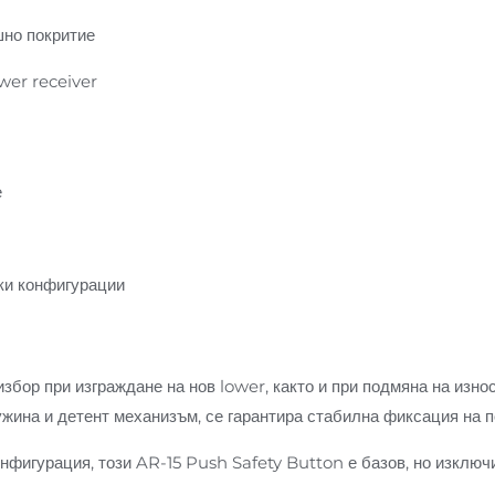
шно покритие
wer receiver
е
ки конфигурации
збор при изграждане на нов lower, както и при подмяна на изн
ужина и детент механизъм, се гарантира стабилна фиксация на 
нфигурация, този AR-15 Push Safety Button е базов, но изключ