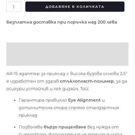
ДОБАВЯНЕ В КОЛИЧКАТА
Безплатна доставка при поръчка над 200 лева
Описание
Отзиви (0)
AR‑15 адаптер за приклад с висока бузова основа 2.5″
е изработен от здрав
стъклопласт‑полимер
, за да
осигури устойчив и лек дизайн. Той:
Гарантира правилно
Eye Alignment
и
допълнителна опора спрямо стандартния
приклад
Позволява
бързо прицелване
без нужда от
Gunsmithing, благодарение на snap‑on дизайн,