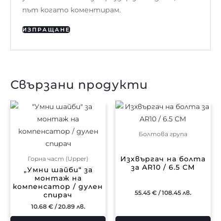
път когато коментирам.
Свързани продукти
Болтова група
Изхвъргач на болта
Горна част (Upper)
за AR10 / 6.5 CM
„Умни шайби“ за
монтаж на
компенсатор / дулен
55.45
€
/ 108.45 лв.
спирач
10.68
€
/ 20.89 лв.