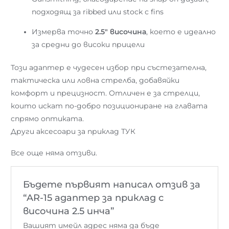
подходящ за ribbed или stock с fins
Измерва точно
2.5″ височина
, което е идеално
за средни до високи прицели
Този адаптер е чудесен избор при състезателна,
тактическа или ловна стрелба, добавяйки
комфорт и прецизност. Отличен е за стрелци,
които искат по-добро позициониране на главата
спрямо оптиката.
Други аксесоари за приклад ТУК
Все още няма отзиви.
Бъдете първият написал отзив за
“AR-15 адаптер за приклад с
височина 2.5 инча”
Вашият имейл адрес няма да бъде