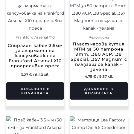
Frankford Arsenal X10
Релоудинг
Пластмасова кутия
Спирален кабел 3.5мм
MTM за 50 патрона
за алармата на
9mm, .380 ACP, .38
капсуловачка на
Special, .357 Magnum с
Frankford Arsenal X10
плъзгащ се капак –
прогресивна преса
зелена
3.27
€
/ 6.40 лв.
4.79
€
/ 9.37 лв.
ДОБАВЯНЕ В
ДОБАВЯНЕ В
КОЛИЧКАТА
КОЛИЧКАТА