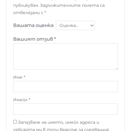
публикуван.
Задължителните полета са
отбелязани с
*
Вашата оценка
Вашият отзив
*
Име
*
Имейл
*
Запазване на името, имейл адреса и
уебсайта ми в този браузър за следващия