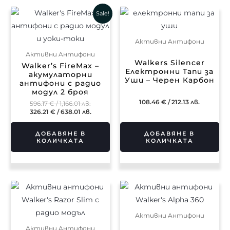
Original
Текущата
Sale!
price
цена
was:
е:
596.17 €
326.21 €
Активни Aнтифони
/
/
1,166.01 лв..
638.01 лв..
Активни Aнтифони
Walkers Silencer
Walker’s FireMax –
Електронни Тапи за
акумулаторни
Уши – Черен Карбон
антифони с радио
модул 2 броя
108.46
€
/ 212.13 лв.
596.17
€
/ 1,166.01 лв.
326.21
€
/ 638.01 лв.
ДОБАВЯНЕ В
ДОБАВЯНЕ В
КОЛИЧКАТА
КОЛИЧКАТА
Активни Aнтифони
Активни Aнтифони