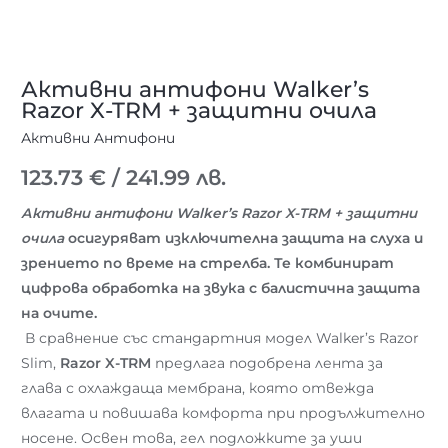
Активни антифони Walker’s
Razor X-TRM + защитни очила
Активни Aнтифони
123.73
€
/ 241.99 лв.
Активни антифони Walker’s Razor X-TRM + защитни
очила
осигуряват изключителна защита на слуха и
зрението по време на стрелба. Те комбинират
цифрова обработка на звука с балистична защита
на очите.
В сравнение със стандартния модел Walker’s Razor
Slim,
Razor X-TRM
предлага подобрена лента за
глава с охлаждаща мембрана, която отвежда
влагата и повишава комфорта при продължително
носене. Освен това, гел подложките за уши