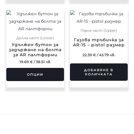
This
product
has
Горна част (Upper)
multiple
Долна част (Lower)
Газова тръбичка за
variants.
Удължен бутон за
AR-15 – pistol размер
задържане на болта
The
за AR палтформи
22.39
€
/ 43.79 лв.
options
19.69
€
/ 38.51 лв.
may
ДОБАВЯНЕ В
be
КОЛИЧКАТА
ОПЦИИ
chosen
on
the
product
page