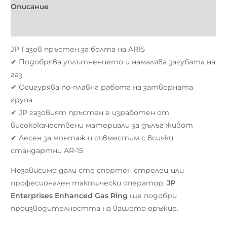
Описание
Отзиви (0)
JP Газов пръстен за болта на AR15
✔ Подобрява уплътнението и намалява загубата на
газ
✔ Осигурява по-плавна работа на затворната
група
✔ JP газовият пръстен е изработен от
висококачествени материали за дълъг живот
✔ Лесен за монтаж и съвместим с всички
стандартни AR-15
Независимо дали сте спортен стрелец или
професионален тактически оператор,
JP
Enterprises Enhanced Gas Ring
ще подобри
производителността на вашето оръжие.