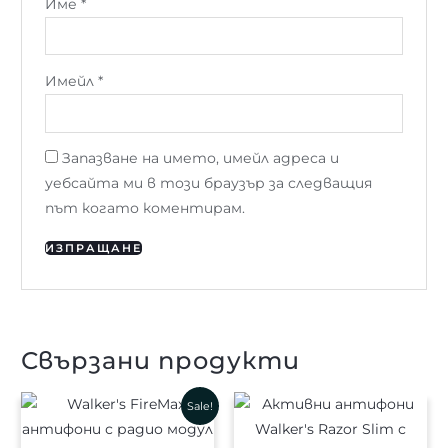
Име
*
Имейл
*
Запазване на името, имейл адреса и
уебсайта ми в този браузър за следващия
път когато коментирам.
Свързани продукти
Original
Текущата
Sale!
price
цена
was:
е:
596.17 €
326.21 €