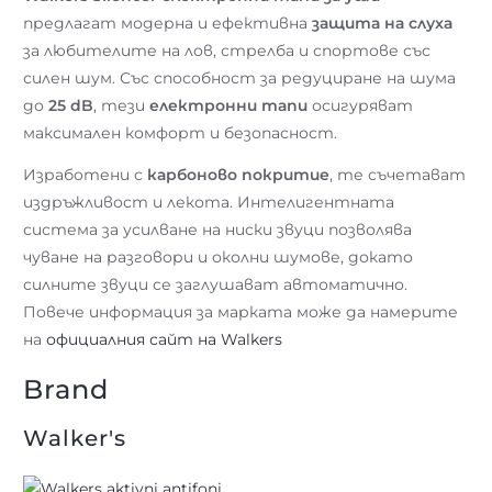
предлагат модерна и ефективна
защита на слуха
за любителите на лов, стрелба и спортове със
силен шум. Със способност за редуциране на шума
до
25 dB
, тези
електронни тапи
осигуряват
максимален комфорт и безопасност.
Изработени с
карбоново покритие
, те съчетават
издръжливост и лекота. Интелигентната
система за усилване на ниски звуци позволява
чуване на разговори и околни шумове, докато
силните звуци се заглушават автоматично.
Повече информация за марката може да намерите
на
официалния сайт на Walkers
Brand
Walker's