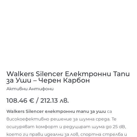
Walkers Silencer Електронни Тапи
за Уши – Черен Карбон
Активни Aнтифони
108.46
€
/ 212.13 лв.
Walkers Silencer електронни тапи за уши
са
високоефективно решение за шумна среда. Те
осигуряват комфорт и редуцират шума до 25 dB,
което ги прави идеални за лов, спортна стрелба и