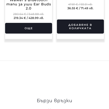
Walker’s Bluetooth
тапи за уши Ear Buds
47.81
€
/ 93.51 лв.
36.55
€
/ 71.49 лв.
2.0
280.64
€
/ 548.88 лв.
219.34
€
/ 428.99 лв.
ДОБАВЯНЕ В
ОЩЕ
КОЛИЧКАТА
Бързи връзки