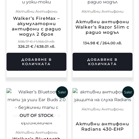
/
/
1,166.01 лв..
638.01 лв..
Активни Aнтифони
Активни Aнтифони
Walker’s FireMax –
Активни антифони
акумулаторни
Walker’s Razor Slim с
антифони с радио
радио модъл
модул 2 броя
596.17
€
/ 1,166.01 лв.
134.98
€
/ 264.00 лв.
326.21
€
/ 638.01 лв.
ДОБАВЯНЕ В
ДОБАВЯНЕ В
КОЛИЧКАТА
КОЛИЧКАТА
Текущата
Original
Original
Текущат
Sale!
Sale!
цена
price
price
цена
е:
was:
was:
е:
219.34 €
280.64 €
47.81 €
36.55 €
Активни Aнтифони
/
/
/
/
428.99 лв..
548.88 лв..
93.51 лв..
71.49 лв..
OUT OF STOCK
Активни антифони
Radians 430-EHP
Активни Aнтифони