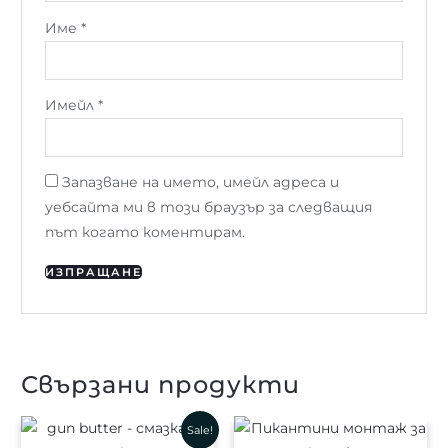
Име
*
Имейл
*
Запазване на името, имейл адреса и
уебсайта ми в този браузър за следващия
път когато коментирам.
Свързани продукти
Original
Текущата
Sale!
price
цена