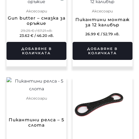
was:
е:
29.25 €
23.62 €
Аксесоари
Аксесоари
/
/
57.21 лв..
46.20 лв..
Gun butter – смазка за
Пикантини монтаж
оръжие
за 12 калибър
29.25
€
/ 57.21 лв.
26.99
€
/ 52.79 лв.
23.62
€
/ 46.20 лв.
ДОБАВЯНЕ В
ДОБАВЯНЕ В
КОЛИЧКАТА
КОЛИЧКАТА
Аксесоари
Пикантини релса – 5
слота