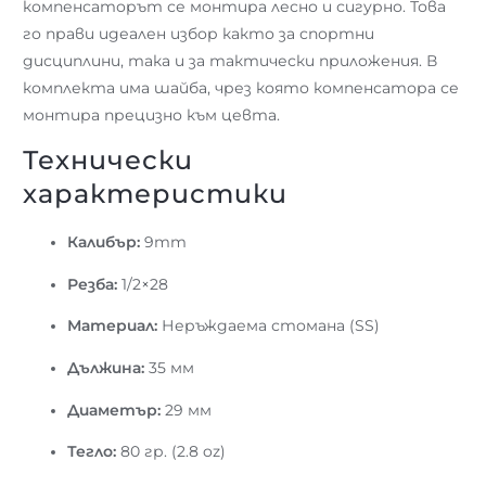
компенсаторът се монтира лесно и сигурно. Това
го прави идеален избор както за спортни
дисциплини, така и за тактически приложения. В
комплекта има шайба, чрез която компенсатора се
монтира прецизно към цевта.
Технически
характеристики
Калибър:
9mm
Резба:
1/2×28
Материал:
Неръждаема стомана (SS)
Дължина:
35 мм
Диаметър:
29 мм
Тегло:
80 гр. (2.8 oz)