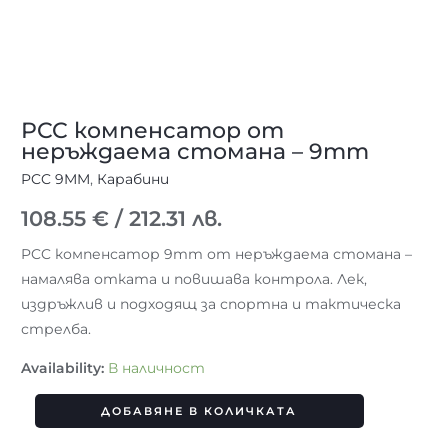
PCC компенсатор от
неръждаема стомана – 9mm
PCC 9MM
,
Карабини
108.55
€
/ 212.31 лв.
PCC компенсатор 9mm от неръждаема стомана –
намалява отката и повишава контрола. Лек,
издръжлив и подходящ за спортна и тактическа
стрелба.
Availability:
В наличност
ДОБАВЯНЕ В КОЛИЧКАТА