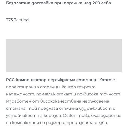
Безплатна доставка при поръчка над 200 лева
T73 Tactical
Описание
Brand
Отзиви (0)
PCC компенсатор неръждаема стомана – 9mm
е
проектиран за стрелци, които търсят
надеждност, по-малък откат и по-висока точност.
Изработен от висококачествена неръждаема
стомана, той предлага отлична издръжливост и
устойчивост на корозия. Освен това, благодарение
на компактния си размер и прецизната резба,