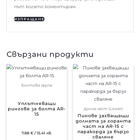
път когато коментирам.
Свързани продукти
Болтова група
Уплътняващи
рингове за болта AR-
Долна част (Lower)
15
Пинове захващащи
долната за горанта
част на AR-15 с
паракорда за бързо
7.88
€
/ 15.41 лв.
сваляне