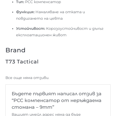
Тип:
PCC компенсатор
Функция:
Намаляване на отката и
повдигането на цевта
Устойчивост:
Корозоустойчивост и дълъг
експлоатационен живот
Brand
T73 Tactical
Все още няма отзиви.
Бъдете първият написал отзив за
“PCC компенсатор от неръждаема
стомана – 9mm”
Вашият имейл адрес няма да бъде