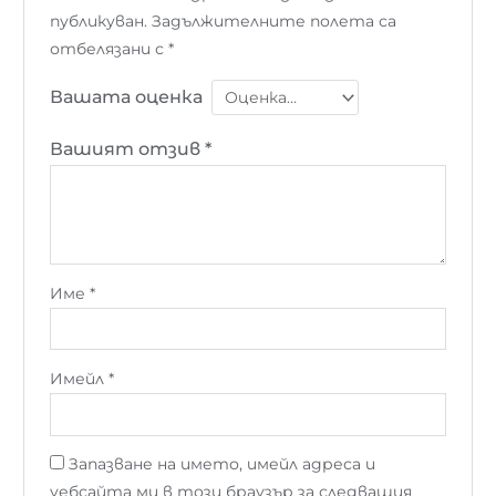
публикуван.
Задължителните полета са
отбелязани с
*
Вашата оценка
Вашият отзив
*
Име
*
Имейл
*
Запазване на името, имейл адреса и
уебсайта ми в този браузър за следващия