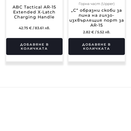
Горна част (Upper)
ABC Tactical AR-15
„C“ образни скоби за
Extended X-Latch
пина на гилзо-
Charging Handle
изхвърлящия порт за
AR-15
42.75
€
/ 83.61 лв.
2.82
€
/ 5.52 лв.
ДОБАВЯНЕ В
ДОБАВЯНЕ В
КОЛИЧКАТА
КОЛИЧКАТА