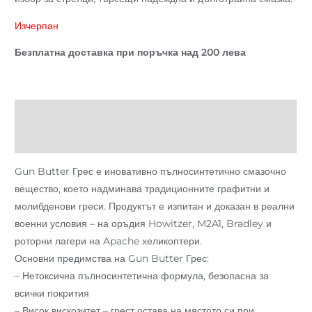
Изчерпан
Безплатна доставка при поръчка над 200 лева
Описание
Отзиви (0)
Gun Butter Грес е иновативно пълносинтетично смазочно
вещество, което надминава традиционните графитни и
молибденови греси. Продуктът е изпитан и доказан в реални
военни условия – на оръдия Howitzer, M2A1, Bradley и
роторни лагери на Apache хеликоптери.
Основни предимства на Gun Butter Грес:
– Нетоксична пълносинтетична формула, безопасна за
всички покрития
– Висок вискозитет – грест остава на мястото си при