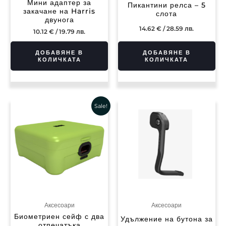
Мини адаптер за
Пикантини релса – 5
закачане на Harris
слота
двунога
14.62
€
/ 28.59 лв.
10.12
€
/ 19.79 лв.
ДОБАВЯНЕ В
ДОБАВЯНЕ В
КОЛИЧКАТА
КОЛИЧКАТА
Original
Текущата
Sale!
price
цена
was:
е:
101.23 €
50.62 €
/
/
197.99 лв..
99.00 лв..
Аксесоари
Аксесоари
Биометриен сейф с два
Удължение на бутона за
отпечатъка