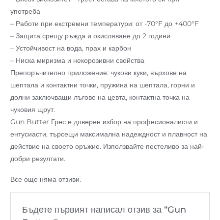
употреба
– Работи при екстремни температури: от -70°F до +400°F
– Защита срещу ръжда и окисляване до 2 години
– Устойчивост на вода, прах и карбон
– Ниска миризма и некорозивни свойства
Препоръчително приложение: чукови куки, върхове на
шептала и контактни точки, пружина на шептала, горни и
долни заключващи лъгове на цевта, контактна точка на
чуковия щрут.
Gun Butter Грес е доверен избор на професионалисти и
ентусиасти, търсещи максимална надеждност и плавност на
действие на своето оръжие. Използвайте пестеливо за най-
добри резултати.
Все още няма отзиви.
Бъдете първият написал отзив за “Gun