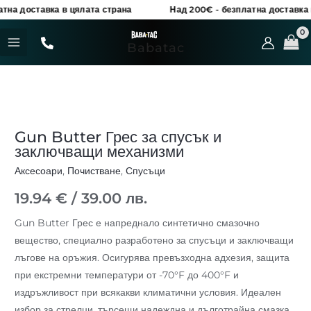
Skip
ставка в цялата страна
Над 200€ - безплатна доставка в цялат
to
MAIN
content
Babatac
MENU
Gun Butter Грес за спусък и
заключващи механизми
Аксесоари
,
Почистване
,
Спусъци
19.94
€
/ 39.00 лв.
Gun Butter Грес е напреднало синтетично смазочно
вещество, специално разработено за спусъци и заключващи
лъгове на оръжия. Осигурява превъзходна адхезия, защита
при екстремни температури от -70°F до 400°F и
издръжливост при всякакви климатични условия. Идеален
избор за стрелци, търсещи надеждна и дълготрайна смазка.