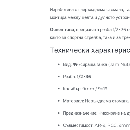
Изработена от неръждаема стомана, та
монтира между цевта и дулното устрой
Освен това
, прецизната резба 1/2×36 
както за спортна стрелба, така и за т
Технически характерис
Вид: Фиксираща гайка (Jam Nut
Резба:
1/2×36
Калибър: 9mm / 9×19
Материал: Неръждаема стомана
Предназначение: Фиксиране на д
Съвместимост: AR-9, PCC, 9mm