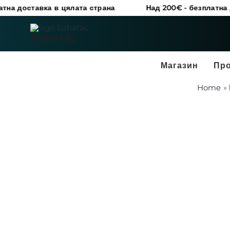
Skip
вка в цялата страна
Над 200€ - безплатна доставка в
to
content
Babatac
Магазин
Пр
Home