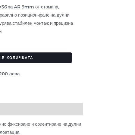
2×36 за AR 9mm
от стомана,
правилно позициониране на дулни
урява стабилен монтаж и прецизна
и.
 В КОЛИЧКАТА
 200 лева
чно фиксиране и ориентиране на дулни
плоатация.