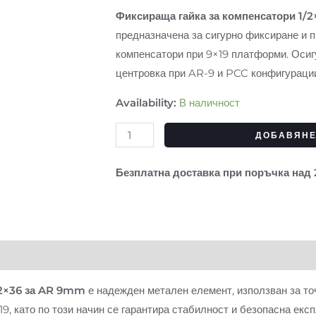
компенсатори
Фиксираща гайка за компенсатори 1/
1/2x36
предназначена за сигурно фиксиране и 
за
компенсатори при 9×19 платформи. Осиг
AR
центровка при AR-9 и PCC конфигураци
9mm
Availability:
В наличност
–
черна
ДОБАВЯНЕ
Безплатна доставка при поръчка над
/2×36 за AR 9mm
е надежден метален елемент, използван за то
9, като по този начин се гарантира стабилност и безопасна екс