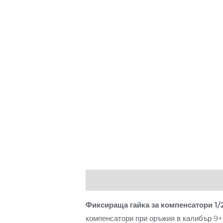
Описание
Отзиви (0)
Фиксираща гайка за компенсатори 1
компенсатори при оръжия в калибър 9×1