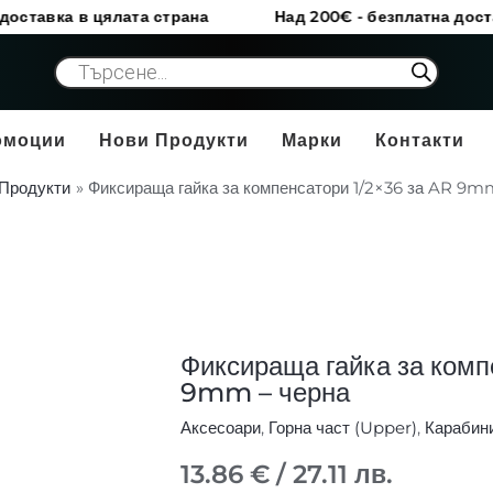
 цялата страна
Над 200€ - безплатна доставка в цял
Products
search
омоции
Нови Продукти
Марки
Контакти
Продукти
Фиксираща гайка за компенсатори 1/2×36 за AR 9m
Фиксираща гайка за комп
количество
9mm – черна
за
Фиксираща
Аксесоари
,
Горна част (Upper)
,
Карабин
гайка
13.86
€
/ 27.11 лв.
за