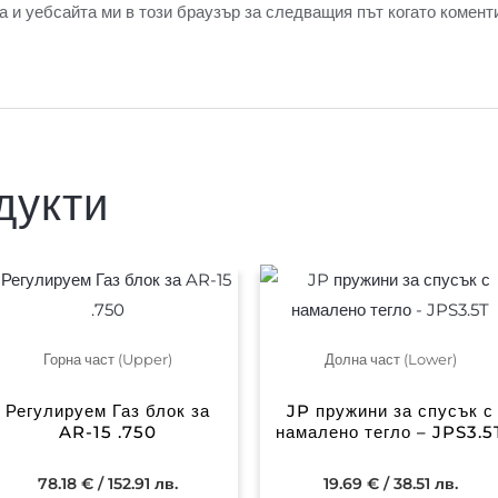
а и уебсайта ми в този браузър за следващия път когато комент
дукти
Горна част (Upper)
Долна част (Lower)
Регулируем Газ блок за
JP пружини за спусък с
AR-15 .750
намалено тегло – JPS3.5
78.18
€
/ 152.91 лв.
19.69
€
/ 38.51 лв.