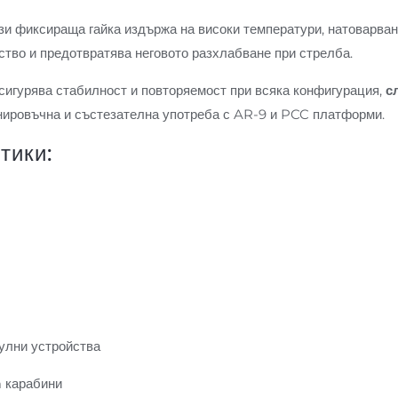
зи фиксираща гайка издържа на високи температури, натоварван
ство и предотвратява неговото разхлабване при стрелба.
осигурява стабилност и повторяемост при всяка конфигурация,
с
ренировъчна и състезателна употреба с AR-9 и PCC платформи.
тики:
)
улни устройства
 карабини