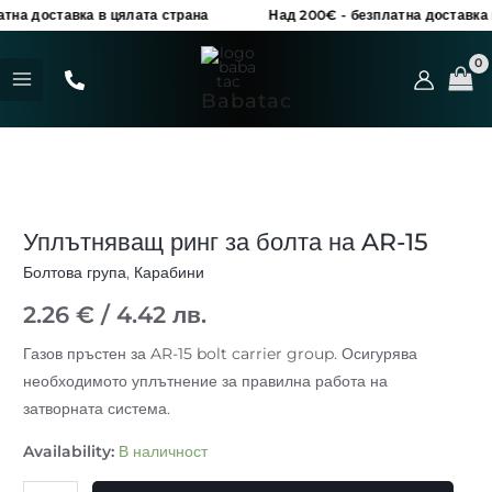
Уплътняващ
Skip
на доставка в цялата страна
Над 200€ - безплатна доставка в 
ринг
to
MAIN
за
content
MENU
болта
Babatac
на
AR-
15
количество
за
Уплътняващ ринг за болта на AR-15
Уплътняващ
ринг
Болтова група
,
Карабини
за
2.26
€
/ 4.42 лв.
болта
на
Газов пръстен за AR-15 bolt carrier group. Осигурява
AR-
необходимото уплътнение за правилна работа на
15
затворната система.
Availability:
В наличност