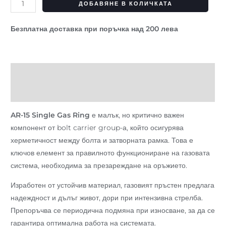
ДОБАВЯНЕ В КОЛИЧКАТА
Безплатна доставка при поръчка над 200 лева
Описание
Отзиви (0)
AR-15 Single Gas Ring
е малък, но критично важен
компонент от bolt carrier group-а, който осигурява
херметичност между болта и затворната рамка. Това е
ключов елемент за правилното функциониране на газовата
система, необходима за презареждане на оръжието.
Изработен от устойчив материал, газовият пръстен предлага
надеждност и дълъг живот, дори при интензивна стрелба.
Препоръчва се периодична подмяна при износване, за да се
гарантира оптимална работа на системата.