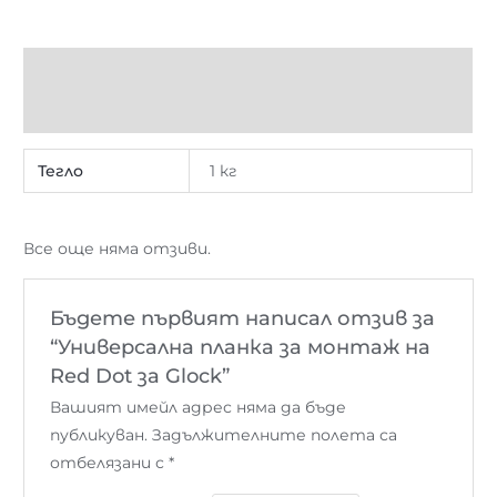
Допълнителна информация
Отзиви (0)
Тегло
1 кг
Все още няма отзиви.
Бъдете първият написал отзив за
“Универсална планка за монтаж на
Red Dot за Glock”
Вашият имейл адрес няма да бъде
публикуван.
Задължителните полета са
отбелязани с
*