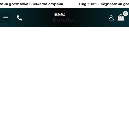
Skip
тна доставка в цялата страна
Над 200€ - безплатна дос
to
MAIN
content
Babatac
MENU