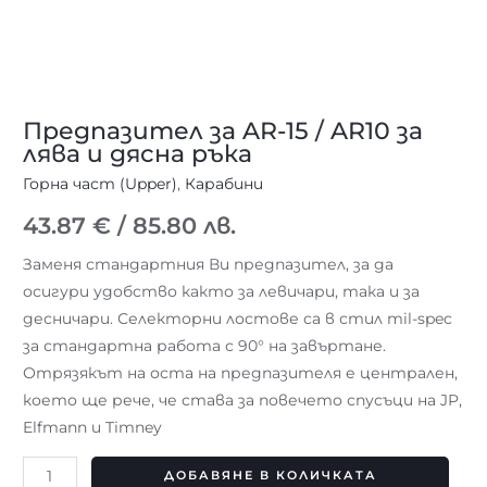
Предпазител за AR-15 / AR10 за
лява и дясна ръка
Горна част (Upper)
,
Карабини
43.87
€
/ 85.80 лв.
Заменя стандартния Ви предпазител, за да
осигури удобство както за левичари, така и за
десничари. Селекторни лостове са в стил mil-spec
за стандартна работа с 90° на завъртане.
Отрязякът на оста на предпазителя е централен,
което ще рече, че става за повечето спусъци на JP,
Elfmann и Timney
ДОБАВЯНЕ В КОЛИЧКАТА