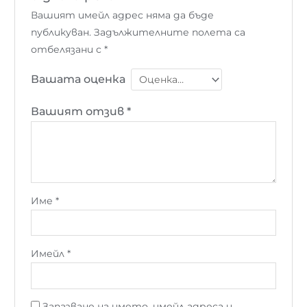
Вашият имейл адрес няма да бъде
публикуван.
Задължителните полета са
отбелязани с
*
Вашата оценка
Вашият отзив
*
Име
*
Имейл
*
Запазване на името, имейл адреса и