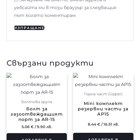
уебсайта ми в този браузър за следващия
път когато коментирам.
Свързани продукти
Горна част (Upper)
Болтова група
Mini комплект
Болт за
резервни части за
газоотвеждащият
АР15
порт за AR-15
8.44
€
/ 16.51 лв.
5.06
€
/ 9.90 лв.
ДОБАВЯНЕ В
ДОБАВЯНЕ В