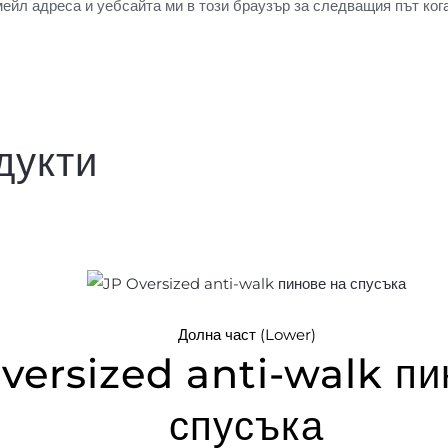
мейл адреса и уебсайта ми в този браузър за следващия път ког
дукти
Долна част (Lower)
versized anti-walk пи
спусъка