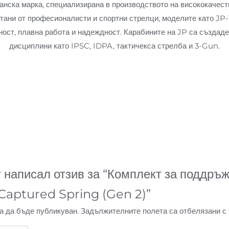
анска марка, специализирана в производството на висококачес
тани от професионалисти и спортни стрелци, моделите като J
ост, плавна работа и надеждност. Карабините на JP са създад
дисциплини като IPSC, IDPA, тактичекса стрелба и 3-Gun.
 написал отзив за “Комплект за поддръ
 Captured Spring (Gen 2)”
а да бъде публикуван.
Задължителните полета са отбелязани с