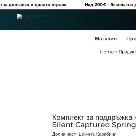
Skip
вка в цялата страна
Над 200€ - безплатна доставка в
to
количество
content
за
Babatac
Комплект
за
Магазин
Пр
поддръжка
Home
Продук
на
буферна
система
Silent
Captured
Spring
(Gen
2)
Комплект за поддръжка 
Silent Captured Spring
Долна част (Lower)
,
Карабини