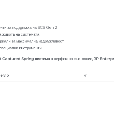
нти за поддръжка на SCS Gen 2
 живота на системата
ериали за максимална издръжливост
 специални инструменти
nt Captured Spring система
в перфектно състояние,
JP Enterp
Тегло
1 кг