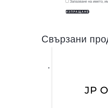
Запазване на името, и
Свързани про
JP O