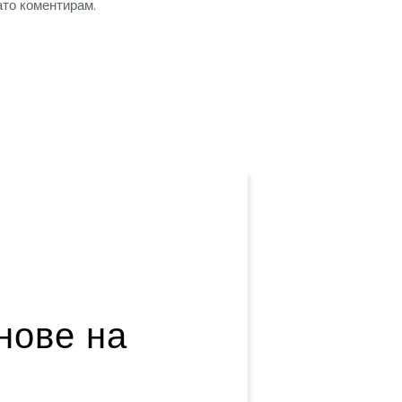
ато коментирам.
нове на