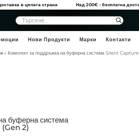
 цялата страна
Над 200€ - безплатна доставка в цял
Products
search
омоции
Нови Продукти
Марки
Контакти
ти
Комплект за поддръжка на буферна система Silent Capture
на буферна система
 (Gen 2)