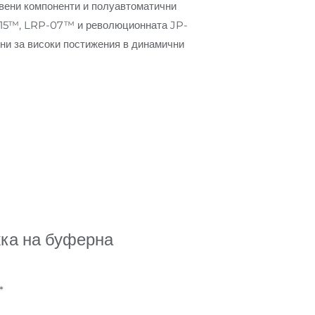
твени компоненти и полуавтоматични
P-15™, LRP-07™ и революционната JP-
ени за високи постижения в динамични
жка на буферна
*