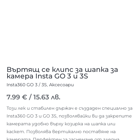
3S
Въртящ се клипс за шапка за
камера Insta GO 3 и 3S
Insta360 GO 3 / 3S
,
Аксесоари
7.99
€
/ 15.63 лв.
Този лек и стабилен държач е създаден специално за
Insta360 GO 3 и GO 3S, позволявайки ви да закрепите
камерата удобно върху козирка на шапка или
каскет. Позволява вертикално поставяне на
камерата. Перфектен за заснемане от гледна