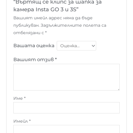
“Въртящ се клипс за шапка за
камера Insta GO 3 и 3S”
Вашият имейл адрес няма да бъде
публикуван.
Задължителните полета са
отбелязани с
*
Вашата оценка
Вашият отзив
*
Име
*
Имейл
*