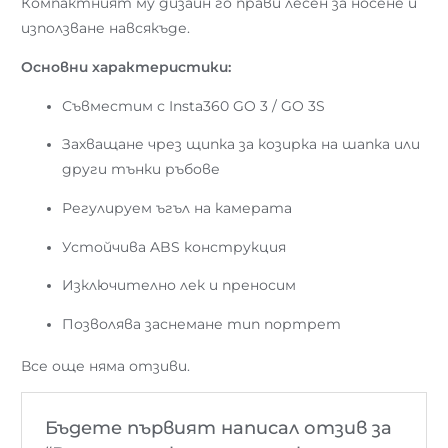
Компактният му дизайн го прави лесен за носене и
използване навсякъде.
Основни характеристики:
Съвместим с Insta360 GO 3 / GO 3S
Захващане чрез щипка за козирка на шапка или
други тънки ръбове
Регулируем ъгъл на камерата
Устойчива ABS конструкция
Изключително лек и преносим
Позволява заснемане тип портрет
Все още няма отзиви.
Бъдете първият написал отзив за